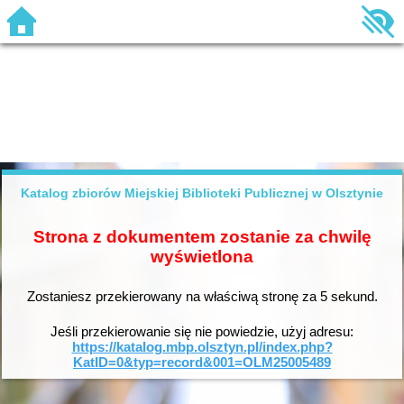
Katalog zbiorów Miejskiej Biblioteki Publicznej w Olsztynie
Strona z dokumentem zostanie za chwilę
wyświetlona
Zostaniesz przekierowany na właściwą stronę za
5
sekund.
Jeśli przekierowanie się nie powiedzie, użyj adresu:
https://katalog.mbp.olsztyn.pl/index.php?
KatID=0&typ=record&001=OLM25005489