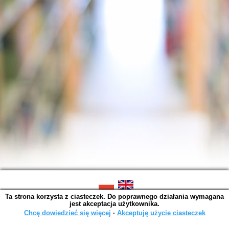
Ta strona korzysta z ciasteczek. Do poprawnego działania wymagana
SOWA OPAC v. 6.11.10 (2026-07-24)
jest akceptacja użytkownika.
Wygenerowano w 0,0034 s.
Chcę dowiedzieć się więcej
∙
Akceptuję użycie ciasteczek