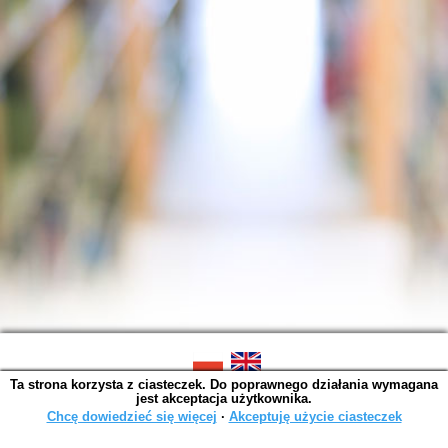
Ta strona korzysta z ciasteczek. Do poprawnego działania wymagana
SOWA OPAC v. 6.11.10 (2026-07-24)
jest akceptacja użytkownika.
Wygenerowano w 0,0017 s.
Chcę dowiedzieć się więcej
∙
Akceptuję użycie ciasteczek