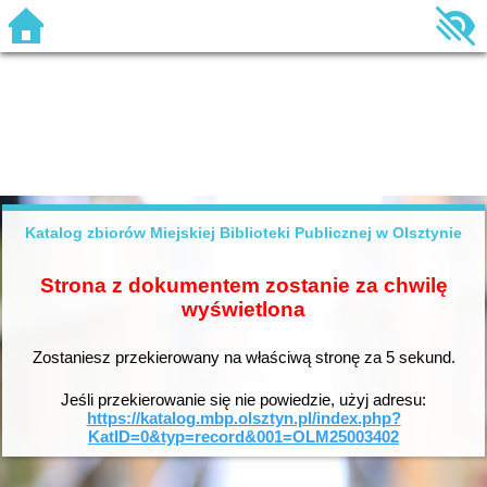
Katalog zbiorów Miejskiej Biblioteki Publicznej w Olsztynie
Strona z dokumentem zostanie za chwilę
wyświetlona
Zostaniesz przekierowany na właściwą stronę za
5
sekund.
Jeśli przekierowanie się nie powiedzie, użyj adresu:
https://katalog.mbp.olsztyn.pl/index.php?
KatID=0&typ=record&001=OLM25003402