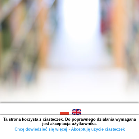
Ta strona korzysta z ciasteczek. Do poprawnego działania wymagana
SOWA OPAC v. 6.11.10 (2026-07-24)
jest akceptacja użytkownika.
Wygenerowano w 0,0026 s.
Chcę dowiedzieć się więcej
∙
Akceptuję użycie ciasteczek