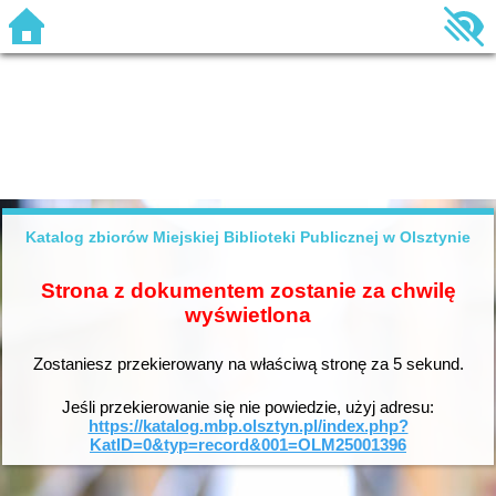
Katalog zbiorów Miejskiej Biblioteki Publicznej w Olsztynie
Strona z dokumentem zostanie za chwilę
wyświetlona
Zostaniesz przekierowany na właściwą stronę za
5
sekund.
Jeśli przekierowanie się nie powiedzie, użyj adresu:
https://katalog.mbp.olsztyn.pl/index.php?
KatID=0&typ=record&001=OLM25001396