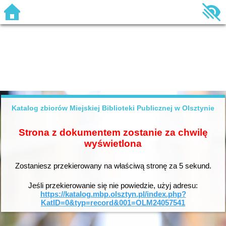
Katalog zbiorów Miejskiej Biblioteki Publicznej w Olsztynie
Strona z dokumentem zostanie za chwilę
wyświetlona
Zostaniesz przekierowany na właściwą stronę za
5
sekund.
Jeśli przekierowanie się nie powiedzie, użyj adresu:
https://katalog.mbp.olsztyn.pl/index.php?
KatID=0&typ=record&001=OLM24057541