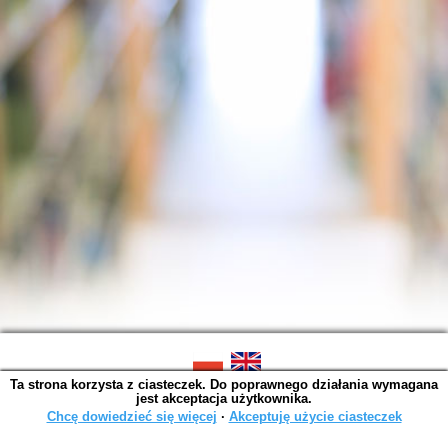
Ta strona korzysta z ciasteczek. Do poprawnego działania wymagana
SOWA OPAC v. 6.11.10 (2026-07-24)
jest akceptacja użytkownika.
Wygenerowano w 0,0025 s.
Chcę dowiedzieć się więcej
∙
Akceptuję użycie ciasteczek