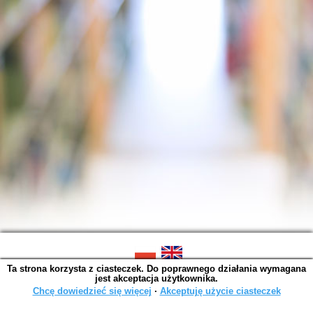
Ta strona korzysta z ciasteczek. Do poprawnego działania wymagana
SOWA OPAC v. 6.11.10 (2026-07-24)
jest akceptacja użytkownika.
Wygenerowano w 0,0034 s.
Chcę dowiedzieć się więcej
∙
Akceptuję użycie ciasteczek