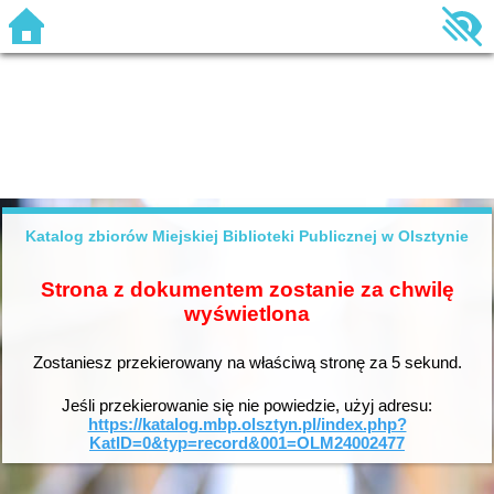
Katalog zbiorów Miejskiej Biblioteki Publicznej w Olsztynie
Strona z dokumentem zostanie za chwilę
wyświetlona
Zostaniesz przekierowany na właściwą stronę za
5
sekund.
Jeśli przekierowanie się nie powiedzie, użyj adresu:
https://katalog.mbp.olsztyn.pl/index.php?
KatID=0&typ=record&001=OLM24002477